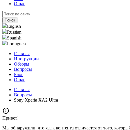
О нас
English
Russian
Spanish
Portuguese
Главная
Инструкции
Обзоры
Вопросы
Блог
О нас
Главная
Вопросы
Sony Xperia XA2 Ultra
info
Привет!
Мы обнаружили, что язык контента отличается от того, которы