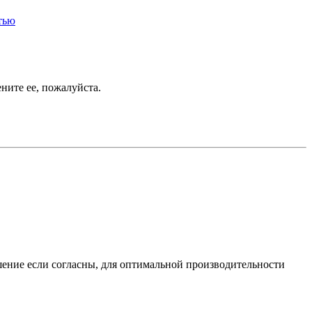
тью
ените ее, пожалуйста.
шение если согласны, для оптимальной производительности