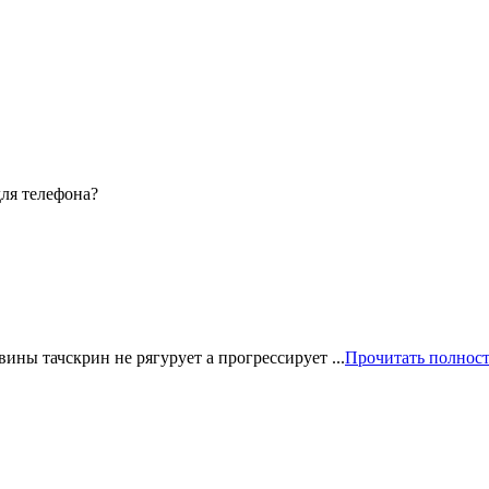
для телефона?
ины тачскрин не рягурует а прогрессирует ...
Прочитать полнос