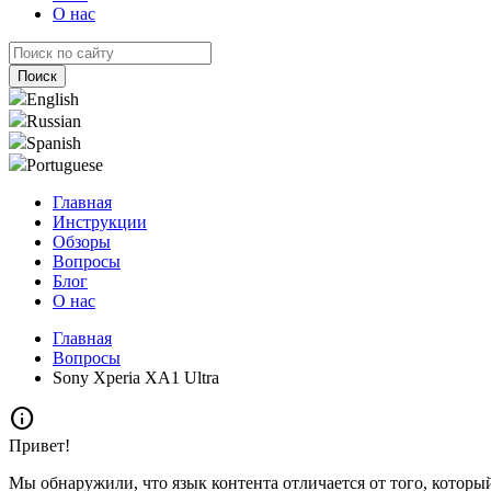
О нас
English
Russian
Spanish
Portuguese
Главная
Инструкции
Обзоры
Вопросы
Блог
О нас
Главная
Вопросы
Sony Xperia XA1 Ultra
info
Привет!
Мы обнаружили, что язык контента отличается от того, которы