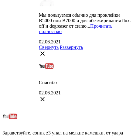
Мы пользуемся обычно для проклейки
В5000 или В7000 и для обезжиривания flux-
off и degreaser от cramo...
Прочитать
полностью
02.06.2021
Свернуть
Развернуть
close
Спасибо
02.06.2021
close
Здравствуйте, соник z3 упал на мелкие камешки, от удара