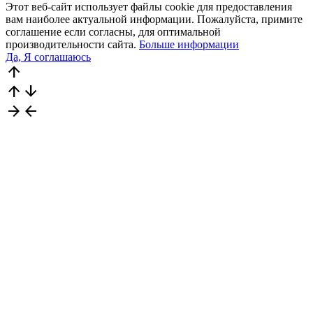
Этот веб-сайт использует файлы cookie для предоставления
вам наиболее актуальной информации. Пожалуйста, примите
соглашение если согласны, для оптимальной
производительности сайта.
Больше информации
Да, Я соглашаюсь
arrow_upward
arrow_upward
arrow_downward
arrow_forward
arrow_back