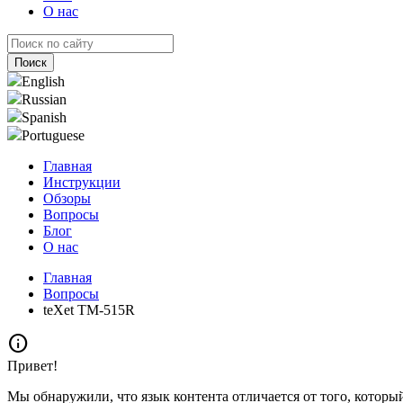
О нас
English
Russian
Spanish
Portuguese
Главная
Инструкции
Обзоры
Вопросы
Блог
О нас
Главная
Вопросы
teXet TM-515R
info
Привет!
Мы обнаружили, что язык контента отличается от того, которы