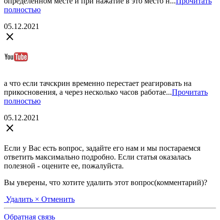
определенном месте и при нажатие в это место н...
Прочитать
полностью
05.12.2021
close
а что если тачскрин временно перестает реагировать на
прикосновения, а через несколько часов работае...
Прочитать
полностью
05.12.2021
close
Если у Вас есть вопрос, задайте его нам и мы постараемся
ответить максимально подробно. Если статья оказалась
полезной - оцените ее, пожалуйста.
Вы уверены, что хотите удалить этот вопрос(комментарий)?
Удалить
× Отменить
Обратная связь