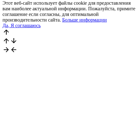
Этот веб-сайт использует файлы cookie для предоставления
вам наиболее актуальной информации. Пожалуйста, примите
соглашение если согласны, для оптимальной
производительности сайта.
Больше информации
Да, Я соглашаюсь
arrow_upward
arrow_upward
arrow_downward
arrow_forward
arrow_back