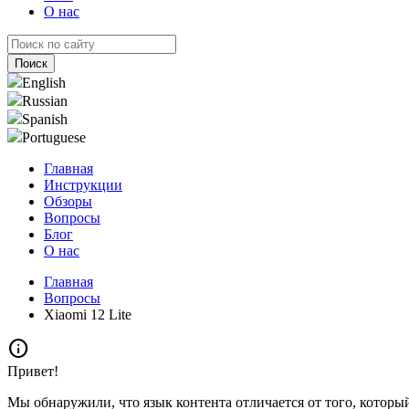
О нас
English
Russian
Spanish
Portuguese
Главная
Инструкции
Обзоры
Вопросы
Блог
О нас
Главная
Вопросы
Xiaomi 12 Lite
info
Привет!
Мы обнаружили, что язык контента отличается от того, которы