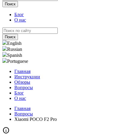
Блог
О нас
English
Russian
Spanish
Portuguese
Главная
Инструкции
Обзоры
Вопросы
Блог
О нас
Главная
Вопросы
Xiaomi POCO F2 Pro
info