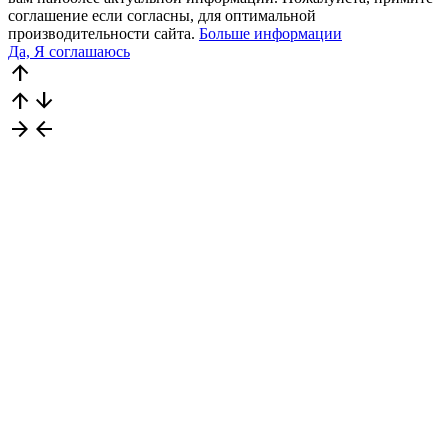
соглашение если согласны, для оптимальной
производительности сайта.
Больше информации
Да, Я соглашаюсь
arrow_upward
arrow_upward
arrow_downward
arrow_forward
arrow_back