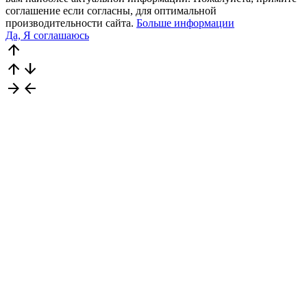
соглашение если согласны, для оптимальной
производительности сайта.
Больше информации
Да, Я соглашаюсь
arrow_upward
arrow_upward
arrow_downward
arrow_forward
arrow_back