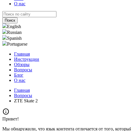
О нас
English
Russian
Spanish
Portuguese
Главная
Инструкции
Обзоры
Вопросы
Блог
О нас
Главная
Вопросы
ZTE Skate 2
info
Привет!
Мы обнаружили, что язык контента отличается от того, которы