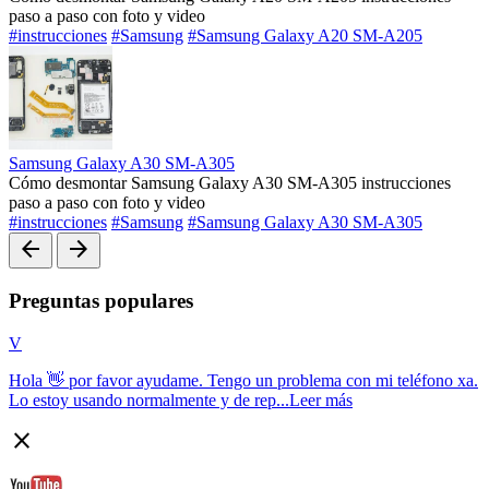
paso a paso con foto y video
#instrucciones
#Samsung
#Samsung Galaxy A20 SM-A205
Samsung Galaxy A30 SM-A305
Cómo desmontar Samsung Galaxy A30 SM-A305 instrucciones
paso a paso con foto y video
#instrucciones
#Samsung
#Samsung Galaxy A30 SM-A305
arrow_back
arrow_forward
Preguntas populares
V
Hola 👋 por favor ayudame. Tengo un problema con mi teléfono xa.
Lo estoy usando normalmente y de rep...
Leer más
close