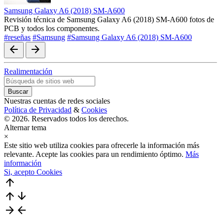
Samsung Galaxy A6 (2018) SM-A600
Revisión técnica de Samsung Galaxy A6 (2018) SM-A600 fotos de
PCB y todos los componentes.
#reseñas
#Samsung
#Samsung Galaxy A6 (2018) SM-A600
arrow_back
arrow_forward
Realimentación
Nuestras cuentas de redes sociales
Política de Privacidad
&
Cookies
© 2026. Reservados todos los derechos.
Alternar tema
×
Este sitio web utiliza cookies para ofrecerle la información más
relevante. Acepte las cookies para un rendimiento óptimo.
Más
información
Si, acepto Cookies
arrow_upward
arrow_upward
arrow_downward
arrow_forward
arrow_back