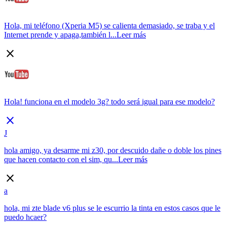
Hola, mi teléfono (Xperia M5) se calienta demasiado, se traba y el
Internet prende y apaga,también l...
Leer más
close
Hola! funciona en el modelo 3g? todo será igual para ese modelo?
close
J
hola amigo, ya desarme mi z30, por descuido dañe o doble los pines
que hacen contacto con el sim, qu...
Leer más
close
a
hola, mi zte blade v6 plus se le escurrio la tinta en estos casos que le
puedo hcaer?