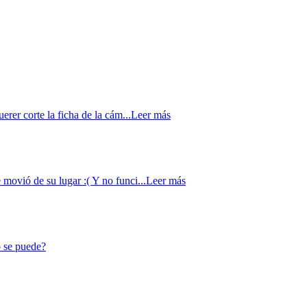
erer corte la ficha de la cám...
Leer más
movió de su lugar :( Y no funci...
Leer más
o se puede?