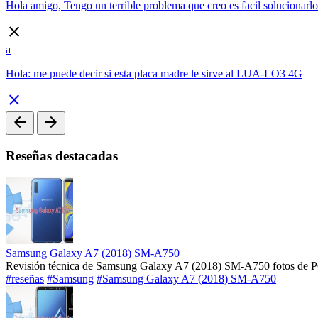
Hola amigo, Tengo un terrible problema que creo es facil solucionarlo.
close
a
Hola: me puede decir si esta placa madre le sirve al LUA-LO3 4G
close
arrow_back
arrow_forward
Reseñas destacadas
Samsung Galaxy A7 (2018) SM-A750
Revisión técnica de Samsung Galaxy A7 (2018) SM-A750 fotos de P
#reseñas
#Samsung
#Samsung Galaxy A7 (2018) SM-A750