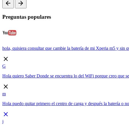
arrow_back
arrow_forward
Preguntas populares
hola, quisiera consultar que cambie la batería de mi Xperia m5 y sin qu
close
G
Hola quiero Saber Donde se encuentra lo del WiFi porque creo que se 
close
m
Hola puedo quitar primero el centro de carga y después la batería o n
close
j