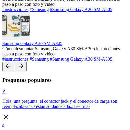
paso a paso con foto y video
#instrucciones
#Samsung
#Samsung Galaxy A20 SM-A205
Samsung Galaxy A30 SM-A305
Cómo desmontar Samsung Galaxy A30 SM-A305 instrucciones
paso a paso con foto y video
#instrucciones
#Samsung
#Samsung Galaxy A30 SM-A305
arrow_back
arrow_forward
Preguntas populares
P
Hola, una pregunta, el conector jack y el conector de carga son
reemplazables? O estan soldados a la...
Leer más
close
a