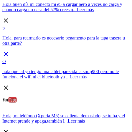
Hola buen día mi conecto mi e5 a cargar pero a veces no carga y
cuando carga no pasa del 57% crees q...
Leer más
close
p
Hola, para rearmarlo es necesario pegamento para la tapa trasera u
otra parte?
close
O
hola que tal yo tengo una tablet parecida la sm-p900 pero no le
funciona el wifi ni el bluetooth ya ...
Leer más
close
Hola, mi teléfono (Xperia M5) se calienta demasiado, se traba y el
Internet prende y apaga,también l...
Leer más
close