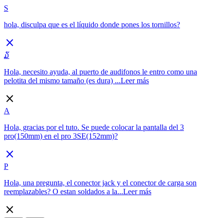
S
hola, disculpa que es el líquido donde pones los tornillos?
close
໓
Hola, necesito ayuda, al puerto de audifonos le entro como una
pelotita del mismo tamaño (es dura) ...
Leer más
close
A
Hola, gracias por el tuto. Se puede colocar la pantalla del 3
pro(150mm) en el pro 3SE(152mm)?
close
P
Hola, una pregunta, el conector jack y el conector de carga son
reemplazables? O estan soldados a la...
Leer más
close