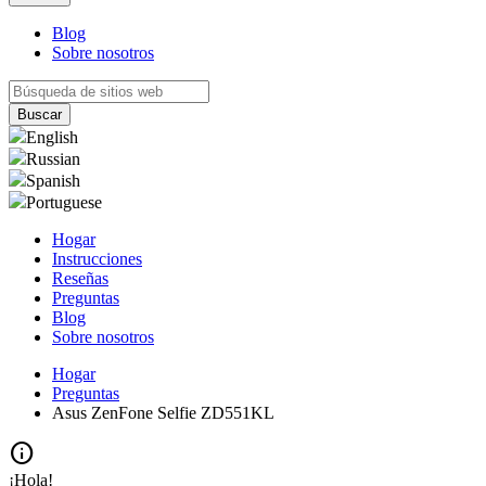
Blog
Sobre nosotros
English
Russian
Spanish
Portuguese
Hogar
Instrucciones
Reseñas
Preguntas
Blog
Sobre nosotros
Hogar
Preguntas
Asus ZenFone Selfie ZD551KL
info
¡Hola!