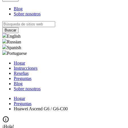
Blog
Sobre nosotros
English
Russian
Spanish
Portuguese
Hogar
Instrucciones
Reseñas
Preguntas
Blog
Sobre nosotros
Hogar
Preguntas
Huawei Ascend G6 / G6-C00
info
¡Hola!