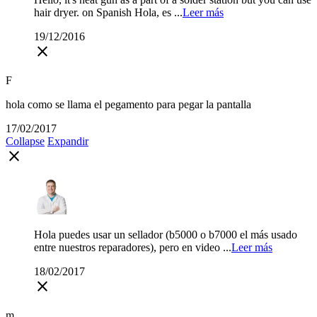
hair dryer. on Spanish Hola, es ...
Leer más
19/12/2016
close
F
hola como se llama el pegamento para pegar la pantalla
17/02/2017
Collapse
Expandir
close
Hola puedes usar un sellador (b5000 o b7000 el más usado
entre nuestros reparadores), pero en video ...
Leer más
18/02/2017
close
m