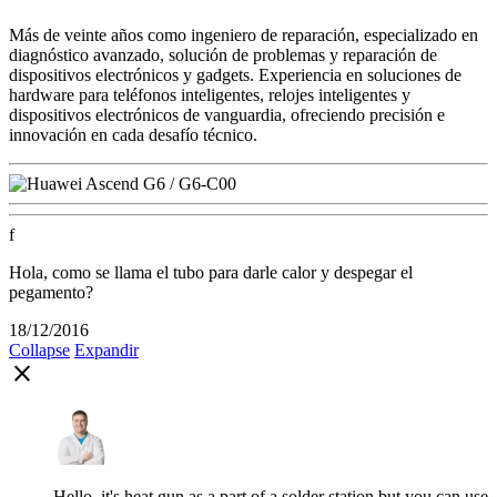
Más de veinte años como ingeniero de reparación, especializado en
diagnóstico avanzado, solución de problemas y reparación de
dispositivos electrónicos y gadgets. Experiencia en soluciones de
hardware para teléfonos inteligentes, relojes inteligentes y
dispositivos electrónicos de vanguardia, ofreciendo precisión e
innovación en cada desafío técnico.
f
Hola, como se llama el tubo para darle calor y despegar el
pegamento?
18/12/2016
Collapse
Expandir
close
Hello, it's heat gun as a part of a solder station but you can use