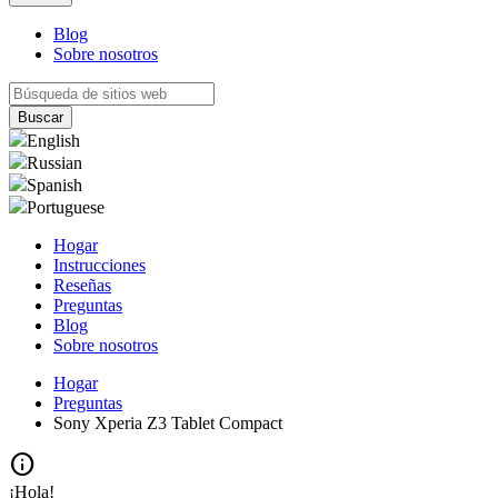
Blog
Sobre nosotros
English
Russian
Spanish
Portuguese
Hogar
Instrucciones
Reseñas
Preguntas
Blog
Sobre nosotros
Hogar
Preguntas
Sony Xperia Z3 Tablet Compact
info
¡Hola!