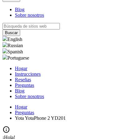
Blog
Sobre nosotros
English
Russian
Spanish
Portuguese
Hogar
Instrucciones
Reseñas
Preguntas
Blog
Sobre nosotros
Hogar
Preguntas
Yota YotaPhone 2 YD201
info
¡Hola!