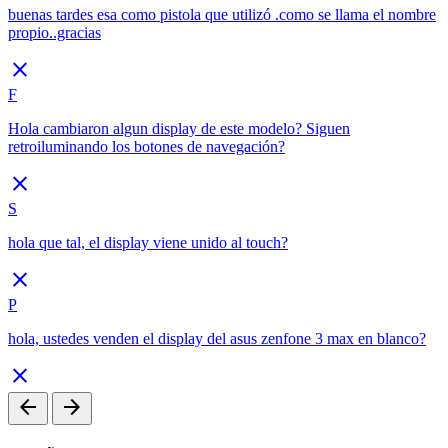
buenas tardes esa como pistola que utilizó .como se llama el nombre
propio..gracias
close
F
Hola cambiaron algun display de este modelo? Siguen
retroiluminando los botones de navegación?
close
S
hola que tal, el display viene unido al touch?
close
P
hola, ustedes venden el display del asus zenfone 3 max en blanco?
close
arrow_back
arrow_forward