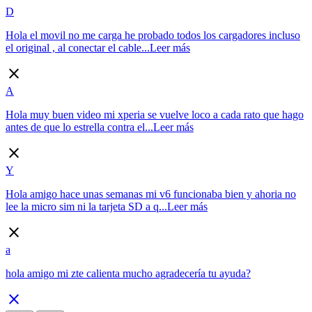
D
Hola el movil no me carga he probado todos los cargadores incluso
el original , al conectar el cable...
Leer más
close
A
Hola muy buen video mi xperia se vuelve loco a cada rato que hago
antes de que lo estrella contra el...
Leer más
close
Y
Hola amigo hace unas semanas mi v6 funcionaba bien y ahoria no
lee la micro sim ni la tarjeta SD a q...
Leer más
close
a
hola amigo mi zte calienta mucho agradecería tu ayuda?
close