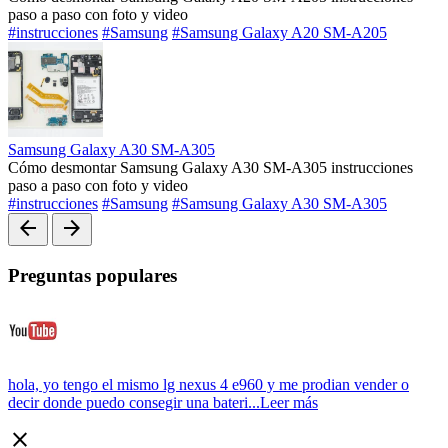
paso a paso con foto y video
#instrucciones
#Samsung
#Samsung Galaxy A20 SM-A205
Samsung Galaxy A30 SM-A305
Cómo desmontar Samsung Galaxy A30 SM-A305 instrucciones
paso a paso con foto y video
#instrucciones
#Samsung
#Samsung Galaxy A30 SM-A305
arrow_back
arrow_forward
Preguntas populares
hola, yo tengo el mismo lg nexus 4 e960 y me prodian vender o
decir donde puedo consegir una bateri...
Leer más
close