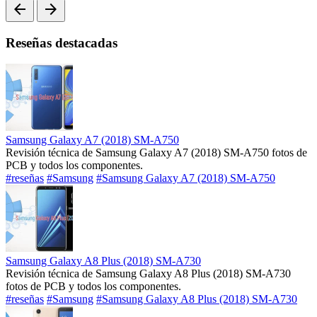
arrow_back
arrow_forward
Reseñas destacadas
Samsung Galaxy A7 (2018) SM-A750
Revisión técnica de Samsung Galaxy A7 (2018) SM-A750 fotos de
PCB y todos los componentes.
#reseñas
#Samsung
#Samsung Galaxy A7 (2018) SM-A750
Samsung Galaxy A8 Plus (2018) SM-A730
Revisión técnica de Samsung Galaxy A8 Plus (2018) SM-A730
fotos de PCB y todos los componentes.
#reseñas
#Samsung
#Samsung Galaxy A8 Plus (2018) SM-A730