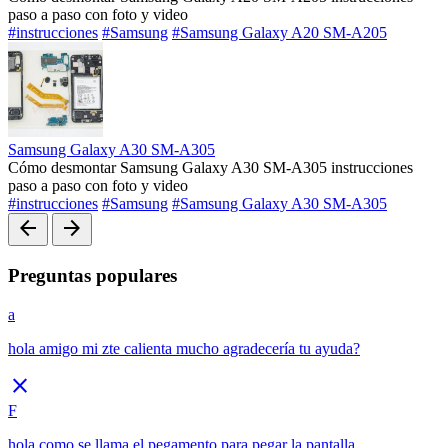
paso a paso con foto y video
#instrucciones
#Samsung
#Samsung Galaxy A20 SM-A205
Samsung Galaxy A30 SM-A305
Cómo desmontar Samsung Galaxy A30 SM-A305 instrucciones
paso a paso con foto y video
#instrucciones
#Samsung
#Samsung Galaxy A30 SM-A305
arrow_back
arrow_forward
Preguntas populares
a
hola amigo mi zte calienta mucho agradecería tu ayuda?
close
F
hola como se llama el pegamento para pegar la pantalla