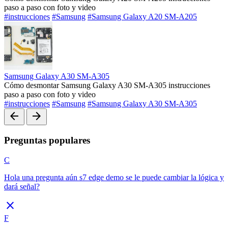
paso a paso con foto y video
#instrucciones
#Samsung
#Samsung Galaxy A20 SM-A205
Samsung Galaxy A30 SM-A305
Cómo desmontar Samsung Galaxy A30 SM-A305 instrucciones
paso a paso con foto y video
#instrucciones
#Samsung
#Samsung Galaxy A30 SM-A305
arrow_back
arrow_forward
Preguntas populares
C
Hola una pregunta aún s7 edge demo se le puede cambiar la lógica y
dará señal?
close
F