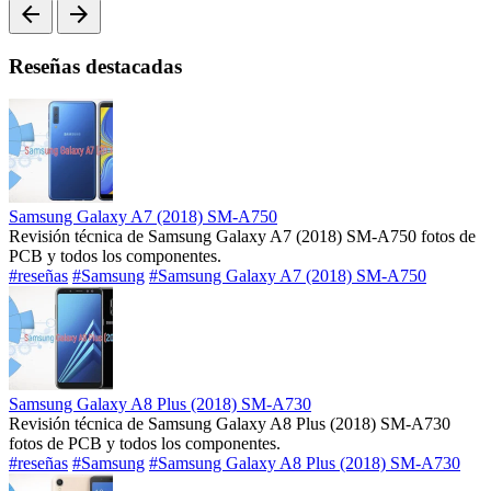
arrow_back
arrow_forward
Reseñas destacadas
Samsung Galaxy A7 (2018) SM-A750
Revisión técnica de Samsung Galaxy A7 (2018) SM-A750 fotos de
PCB y todos los componentes.
#reseñas
#Samsung
#Samsung Galaxy A7 (2018) SM-A750
Samsung Galaxy A8 Plus (2018) SM-A730
Revisión técnica de Samsung Galaxy A8 Plus (2018) SM-A730
fotos de PCB y todos los componentes.
#reseñas
#Samsung
#Samsung Galaxy A8 Plus (2018) SM-A730