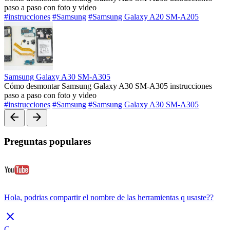
paso a paso con foto y video
#instrucciones
#Samsung
#Samsung Galaxy A20 SM-A205
Samsung Galaxy A30 SM-A305
Cómo desmontar Samsung Galaxy A30 SM-A305 instrucciones
paso a paso con foto y video
#instrucciones
#Samsung
#Samsung Galaxy A30 SM-A305
arrow_back
arrow_forward
Preguntas populares
Hola, podrias compartir el nombre de las herramientas q usaste??
close
C