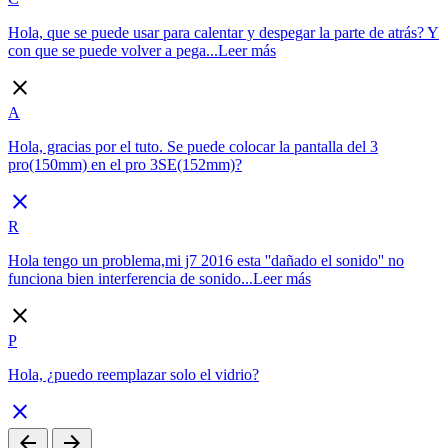
Hola, que se puede usar para calentar y despegar la parte de atrás? Y
con que se puede volver a pega...
Leer más
close
A
Hola, gracias por el tuto. Se puede colocar la pantalla del 3
pro(150mm) en el pro 3SE(152mm)?
close
R
Hola tengo un problema,mi j7 2016 esta ''dañado el sonido'' no
funciona bien interferencia de sonido...
Leer más
close
P
Hola, ¿puedo reemplazar solo el vidrio?
close
arrow_back
arrow_forward