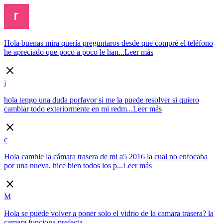
Hola buenas mira quería preguntaros desde que compré el teléfono
he apreciado que poco a poco le han...
Leer más
close
j
hola tengo una duda porfavor si me la puede resolver si quiero
cambiar todo exteriormente en mi redm...
Leer más
close
c
Hola cambie la cámara trasera de mi a5 2016 la cual no enfocaba
por una nueva, hice bien todos los p...
Leer más
close
M
Hola se puede volver a poner solo el vidrio de la camara trasera? la
camara funciona prefecta