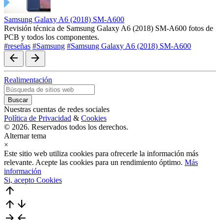
Samsung Galaxy A6 (2018) SM-A600
Revisión técnica de Samsung Galaxy A6 (2018) SM-A600 fotos de
PCB y todos los componentes.
#reseñas
#Samsung
#Samsung Galaxy A6 (2018) SM-A600
arrow_back
arrow_forward
Realimentación
Nuestras cuentas de redes sociales
Política de Privacidad
&
Cookies
© 2026. Reservados todos los derechos.
Alternar tema
×
Este sitio web utiliza cookies para ofrecerle la información más
relevante. Acepte las cookies para un rendimiento óptimo.
Más
información
Si, acepto Cookies
arrow_upward
arrow_upward
arrow_downward
arrow_forward
arrow_back