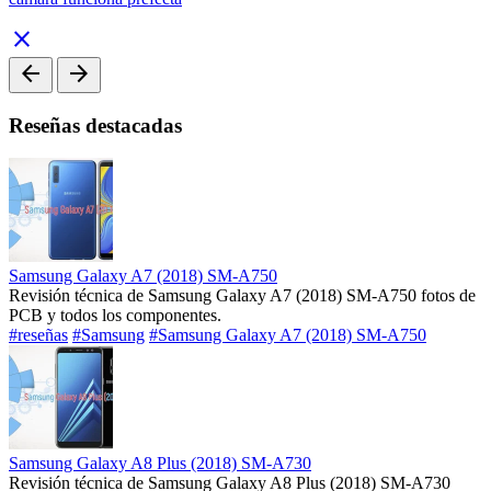
close
arrow_back
arrow_forward
Reseñas destacadas
Samsung Galaxy A7 (2018) SM-A750
Revisión técnica de Samsung Galaxy A7 (2018) SM-A750 fotos de
PCB y todos los componentes.
#reseñas
#Samsung
#Samsung Galaxy A7 (2018) SM-A750
Samsung Galaxy A8 Plus (2018) SM-A730
Revisión técnica de Samsung Galaxy A8 Plus (2018) SM-A730