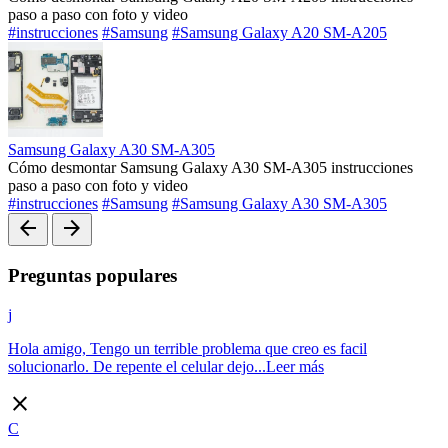
paso a paso con foto y video
#instrucciones
#Samsung
#Samsung Galaxy A20 SM-A205
Samsung Galaxy A30 SM-A305
Cómo desmontar Samsung Galaxy A30 SM-A305 instrucciones
paso a paso con foto y video
#instrucciones
#Samsung
#Samsung Galaxy A30 SM-A305
arrow_back
arrow_forward
Preguntas populares
j
Hola amigo, Tengo un terrible problema que creo es facil
solucionarlo. De repente el celular dejo...
Leer más
close
C