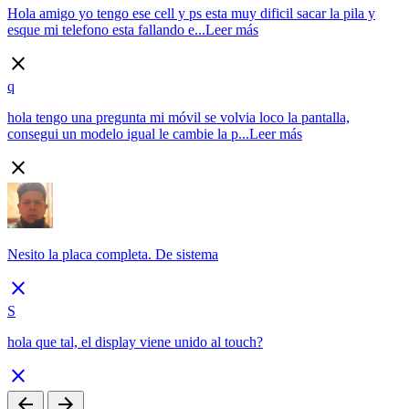
Hola amigo yo tengo ese cell y ps esta muy dificil sacar la pila y
esque mi telefono esta fallando e...
Leer más
close
q
hola tengo una pregunta mi móvil se volvia loco la pantalla,
consegui un modelo igual le cambie la p...
Leer más
close
Nesito la placa completa. De sistema
close
S
hola que tal, el display viene unido al touch?
close
arrow_back
arrow_forward