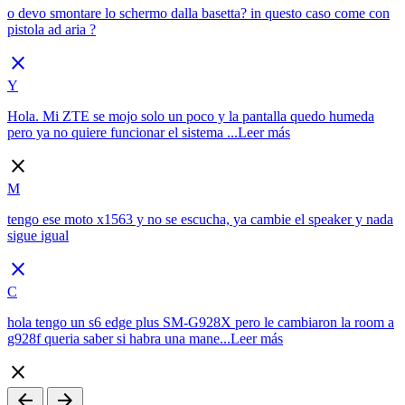
o devo smontare lo schermo dalla basetta? in questo caso come con
pistola ad aria ?
close
Y
Hola. Mi ZTE se mojo solo un poco y la pantalla quedo humeda
pero ya no quiere funcionar el sistema ...
Leer más
close
M
tengo ese moto x1563 y no se escucha, ya cambie el speaker y nada
sigue igual
close
C
hola tengo un s6 edge plus SM-G928X pero le cambiaron la room a
g928f queria saber si habra una mane...
Leer más
close
arrow_back
arrow_forward