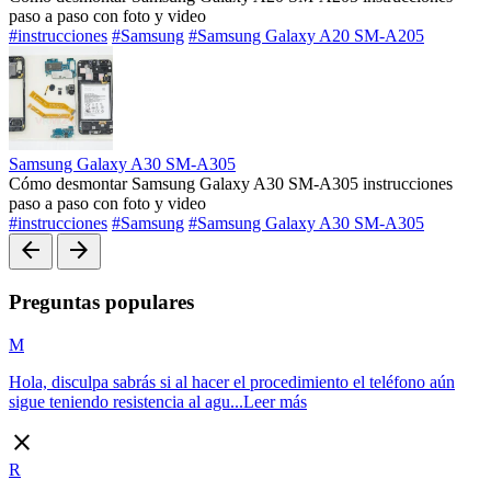
paso a paso con foto y video
#instrucciones
#Samsung
#Samsung Galaxy A20 SM-A205
Samsung Galaxy A30 SM-A305
Cómo desmontar Samsung Galaxy A30 SM-A305 instrucciones
paso a paso con foto y video
#instrucciones
#Samsung
#Samsung Galaxy A30 SM-A305
arrow_back
arrow_forward
Preguntas populares
M
Hola, disculpa sabrás si al hacer el procedimiento el teléfono aún
sigue teniendo resistencia al agu...
Leer más
close
R