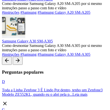
Como desmontar Samsung Galaxy A20 SM-A205 por si mesmo
instruções passo a passo com foto e vídeo
#instruções
#Samsung
#Samsung Galaxy A20 SM-A205
Samsung Galaxy A30 SM-A305
Como desmontar Samsung Galaxy A30 SM-A305 por si mesmo
instruções passo a passo com foto e vídeo
#instruções
#Samsung
#Samsung Galaxy A30 SM-A305
arrow_back
arrow_forward
Perguntas populares
D
Toda a Linha Zenfone 3 É Lindo Pot dentro, tenho um Zenfone3
Modelo ZE552KL, quando eu o abri pela p...
Leia mais
close
G