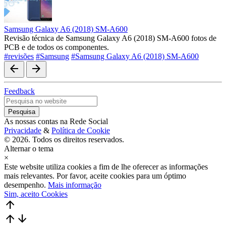
Samsung Galaxy A6 (2018) SM-A600
Revisão técnica de Samsung Galaxy A6 (2018) SM-A600 fotos de
PCB e de todos os componentes.
#revisões
#Samsung
#Samsung Galaxy A6 (2018) SM-A600
arrow_back
arrow_forward
Feedback
As nossas contas na Rede Social
Privacidade
&
Política de Cookie
© 2026. Todos os direitos reservados.
Alternar o tema
×
Este website utiliza cookies a fim de lhe oferecer as informações
mais relevantes. Por favor, aceite cookies para um óptimo
desempenho.
Mais informação
Sim, aceito Cookies
arrow_upward
arrow_upward
arrow_downward