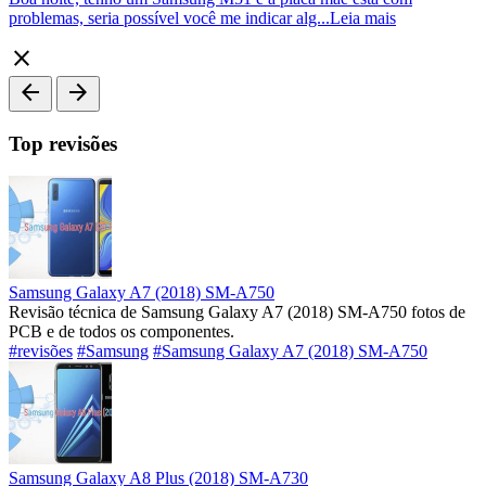
problemas, seria possível você me indicar alg...
Leia mais
close
arrow_back
arrow_forward
Top revisões
Samsung Galaxy A7 (2018) SM-A750
Revisão técnica de Samsung Galaxy A7 (2018) SM-A750 fotos de
PCB e de todos os componentes.
#revisões
#Samsung
#Samsung Galaxy A7 (2018) SM-A750
Samsung Galaxy A8 Plus (2018) SM-A730