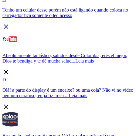
Tenho um celular desse porém não está ligando quando coloca no
carregador fica somente o led acesso
close
Absolutamente fantástico, saludos desde Colombia, eres el mejor,
Dios te bendiga y te dé mucha salud...
Leia mais
close
D
Olá! a parte do display é um encaixe? ou uma cola? Não vi no video
nenhum parafuso, eu já fiz troca ...
Leia mais
close
Boa noite, tenho um Samsung M51 e a placa mãe está com