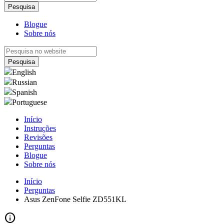
Blogue
Sobre nós
English
Russian
Spanish
Portuguese
Início
Instruções
Revisões
Perguntas
Blogue
Sobre nós
Início
Perguntas
Asus ZenFone Selfie ZD551KL
info