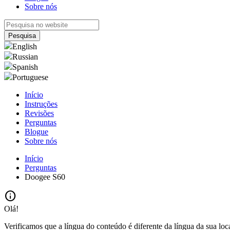
Sobre nós
English
Russian
Spanish
Portuguese
Início
Instruções
Revisões
Perguntas
Blogue
Sobre nós
Início
Perguntas
Doogee S60
info
Olá!
Verificamos que a língua do conteúdo é diferente da língua da sua loc