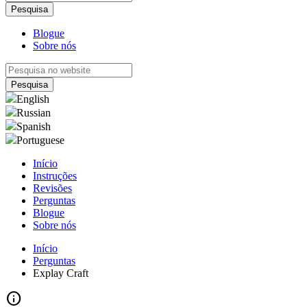
Blogue
Sobre nós
English
Russian
Spanish
Portuguese
Início
Instruções
Revisões
Perguntas
Blogue
Sobre nós
Início
Perguntas
Explay Craft
info