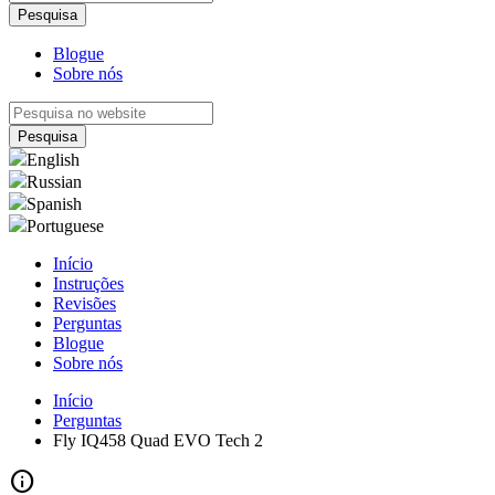
Blogue
Sobre nós
English
Russian
Spanish
Portuguese
Início
Instruções
Revisões
Perguntas
Blogue
Sobre nós
Início
Perguntas
Fly IQ458 Quad EVO Tech 2
info