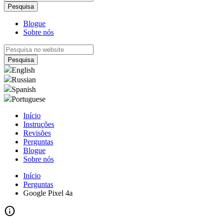
Blogue
Sobre nós
English
Russian
Spanish
Portuguese
Início
Instruções
Revisões
Perguntas
Blogue
Sobre nós
Início
Perguntas
Google Pixel 4a
info