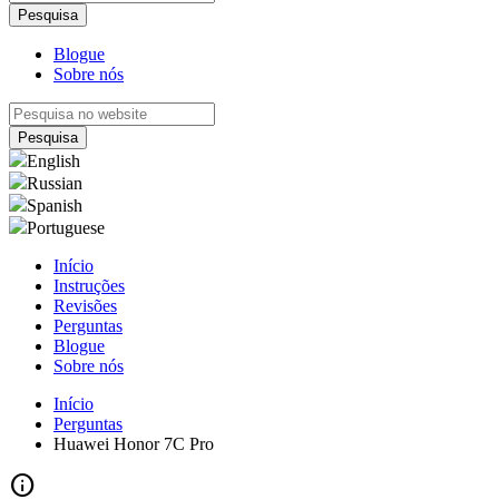
Blogue
Sobre nós
English
Russian
Spanish
Portuguese
Início
Instruções
Revisões
Perguntas
Blogue
Sobre nós
Início
Perguntas
Huawei Honor 7C Pro
info