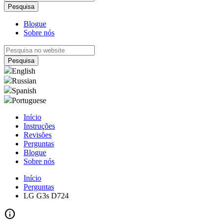
Blogue
Sobre nós
English
Russian
Spanish
Portuguese
Início
Instruções
Revisões
Perguntas
Blogue
Sobre nós
Início
Perguntas
LG G3s D724
info