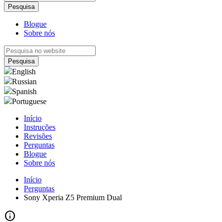
Blogue
Sobre nós
English
Russian
Spanish
Portuguese
Início
Instruções
Revisões
Perguntas
Blogue
Sobre nós
Início
Perguntas
Sony Xperia Z5 Premium Dual
info