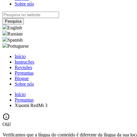
Sobre nós
English
Russian
Spanish
Portuguese
Início
Instruções
Revisões
Perguntas
Blogue
Sobre nós
Início
Perguntas
Xiaomi RedMi 3
info
Olá!
Verificamos que a língua do conteúdo é diferente da língua da sua loc