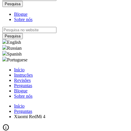
Blogue
Sobre nós
English
Russian
Spanish
Portuguese
Início
Instruções
Revisões
Perguntas
Blogue
Sobre nós
Início
Perguntas
Xiaomi RedMi 4
info