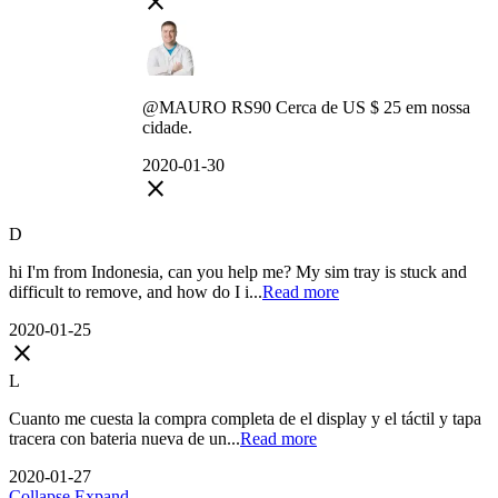
close
@MAURO RS90 Cerca de US $ 25 em nossa
cidade.
2020-01-30
close
D
hi I'm from Indonesia, can you help me? My sim tray is stuck and
difficult to remove, and how do I i...
Read more
2020-01-25
close
L
Cuanto me cuesta la compra completa de el display y el táctil y tapa
tracera con bateria nueva de un...
Read more
2020-01-27
Collapse
Expand