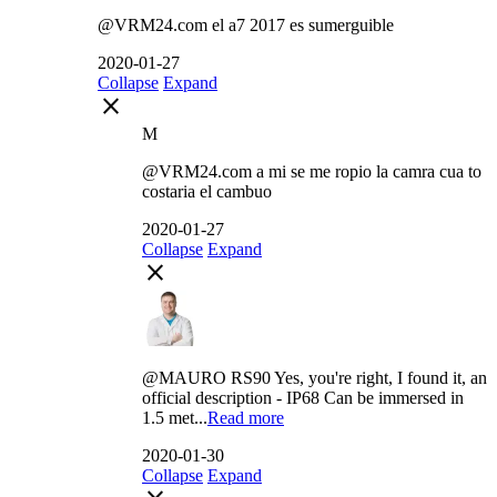
@VRM24.com el a7 2017 es sumerguible
2020-01-27
Collapse
Expand
close
M
@VRM24.com a mi se me ropio la camra cua to
costaria el cambuo
2020-01-27
Collapse
Expand
close
@MAURO RS90 Yes, you're right, I found it, an
official description - IP68 Can be immersed in
1.5 met...
Read more
2020-01-30
Collapse
Expand