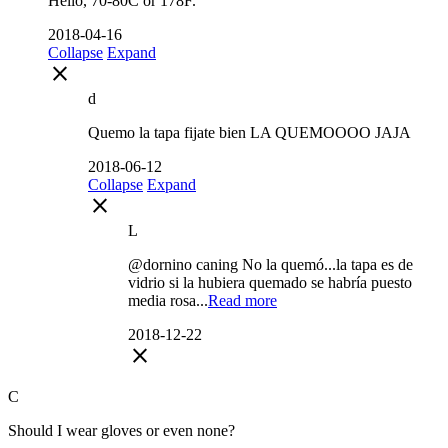
Hello, 70-80C or 178F.
2018-04-16
Collapse
Expand
close
d
Quemo la tapa fijate bien LA QUEMOOOO JAJA
2018-06-12
Collapse
Expand
close
L
@dornino caning No la quemó...la tapa es de
vidrio si la hubiera quemado se habría puesto
media rosa...
Read more
2018-12-22
close
C
Should I wear gloves or even none?