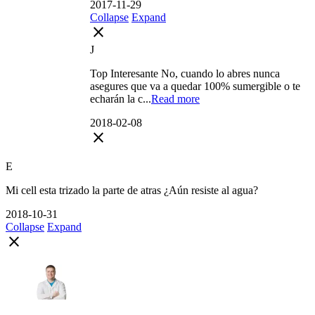
2017-11-29
Collapse
Expand
close
J
Top Interesante No, cuando lo abres nunca
asegures que va a quedar 100% sumergible o te
echarán la c...
Read more
2018-02-08
close
E
Mi cell esta trizado la parte de atras ¿Aún resiste al agua?
2018-10-31
Collapse
Expand
close