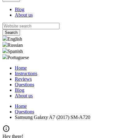
Blog
About us
English
Russian
Spanish
Portuguese
Home
Instructions
Reviews
Questions
Blog
About us
Home
Questions
Samsung Galaxy A7 (2017) SM-A720
info
Hey there!