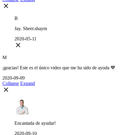
close
B
Jay. Sheer.shaym
2020-05-11
close
M
¡gracias! Este es el único video que me ha sido de ayuda 💙
2020-09-09
Collapse
Expand
close
Encantada de ayudar!
2020-09-10