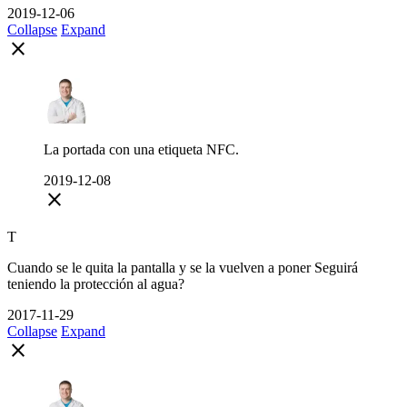
2019-12-06
Collapse
Expand
close
La portada con una etiqueta NFC.
2019-12-08
close
T
Cuando se le quita la pantalla y se la vuelven a poner Seguirá
teniendo la protección al agua?
2017-11-29
Collapse
Expand
close