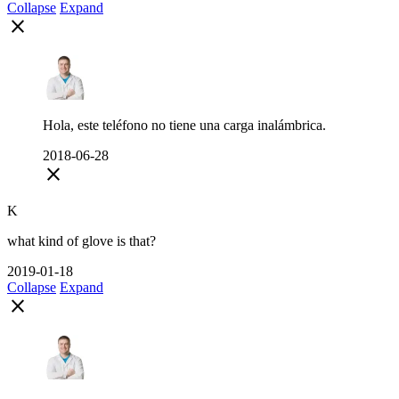
Collapse
Expand
close
Hola, este teléfono no tiene una carga inalámbrica.
2018-06-28
close
K
what kind of glove is that?
2019-01-18
Collapse
Expand
close