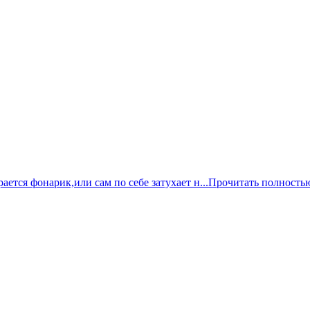
ется фонарик,или сам по себе затухает н...
Прочитать полность