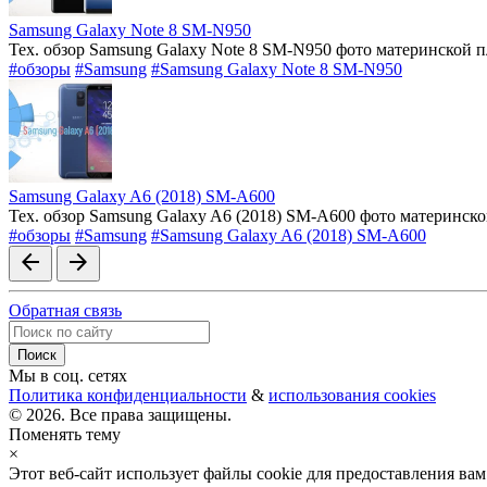
Samsung Galaxy Note 8 SM-N950
Тех. обзор Samsung Galaxy Note 8 SM-N950 фото материнской 
#обзоры
#Samsung
#Samsung Galaxy Note 8 SM-N950
Samsung Galaxy A6 (2018) SM-A600
Тех. обзор Samsung Galaxy A6 (2018) SM-A600 фото материнск
#обзоры
#Samsung
#Samsung Galaxy A6 (2018) SM-A600
arrow_back
arrow_forward
Обратная связь
Мы в соц. сетях
Политика конфиденциальности
&
использования cookies
© 2026. Все права защищены.
Поменять тему
×
Этот веб-сайт использует файлы cookie для предоставления в