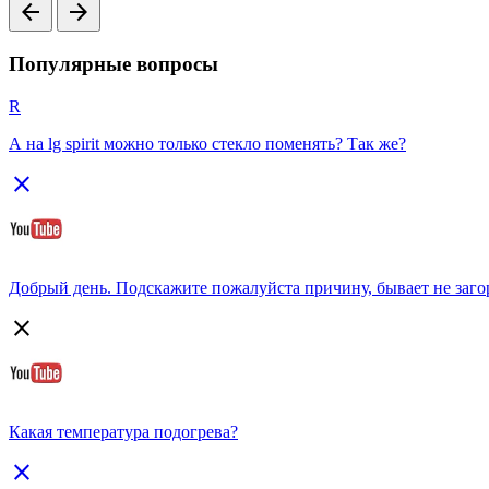
arrow_back
arrow_forward
Популярные вопросы
R
А на lg spirit можно только стекло поменять? Так же?
close
Добрый день. Подскажите пожалуйста причину, бывает не загора
close
Какая температура подогрева?
close