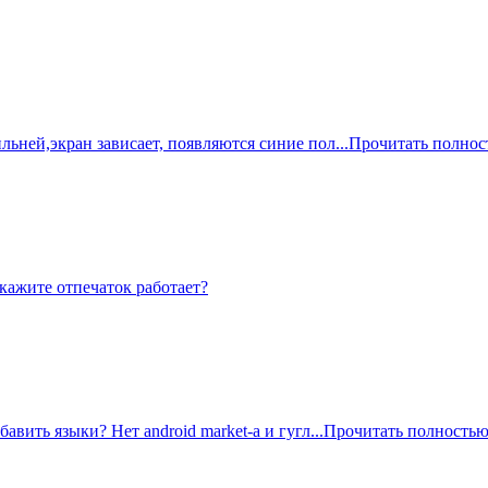
ьней,экран зависает, появляются синие пол...
Прочитать полнос
ажите отпечаток работает?
вить языки? Нет android market-а и гугл...
Прочитать полность