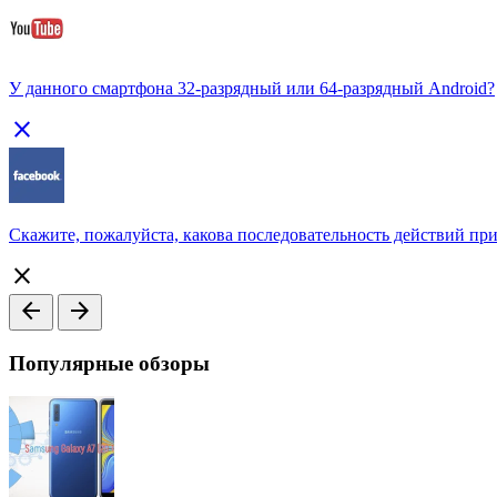
У данного смартфона 32-разрядный или 64-разрядный Android?
close
Скажите, пожалуйста, какова последовательность действий при 
close
arrow_back
arrow_forward
Популярные обзоры