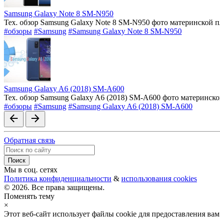
Samsung Galaxy Note 8 SM-N950
Тех. обзор Samsung Galaxy Note 8 SM-N950 фото материнской 
#обзоры
#Samsung
#Samsung Galaxy Note 8 SM-N950
Samsung Galaxy A6 (2018) SM-A600
Тех. обзор Samsung Galaxy A6 (2018) SM-A600 фото материнск
#обзоры
#Samsung
#Samsung Galaxy A6 (2018) SM-A600
arrow_back
arrow_forward
Обратная связь
Мы в соц. сетях
Политика конфиденциальности
&
использования cookies
© 2026. Все права защищены.
Поменять тему
×
Этот веб-сайт использует файлы cookie для предоставления в