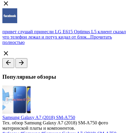
close
привет слушай принесли LG E615 Optimus L5 клиент сказал
что телефон лежал и потух кидал от блок...
Прочитать
полностью
close
arrow_back
arrow_forward
Популярные обзоры
Samsung Galaxy A7 (2018) SM-A750
Тех. обзор Samsung Galaxy A7 (2018) SM-A750 фото
материнской платы и компонентов.