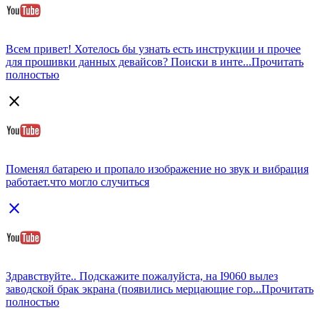
Всем привет! Хотелось бы узнать есть инструкции и прочее
для прошивки данных девайсов? Поиски в инте...
Прочитать
полностью
close
Поменял батарею и пропало изображение но звук и вибрация
работает.что могло случиться
close
Здравствуйте.. Подскажите пожалуйста, на I9060 вылез
заводской брак экрана (появились мерцающие гор...
Прочитать
полностью