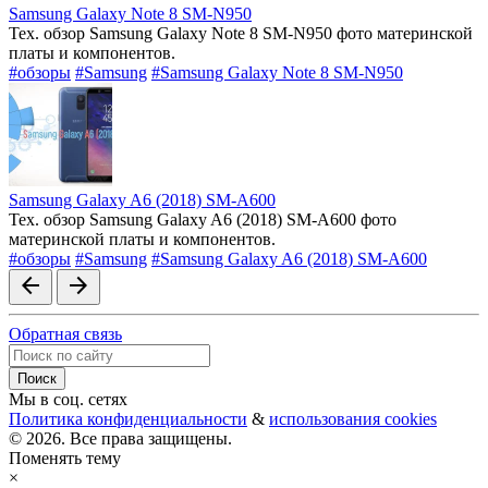
Samsung Galaxy Note 8 SM-N950
Тех. обзор Samsung Galaxy Note 8 SM-N950 фото материнской
платы и компонентов.
#обзоры
#Samsung
#Samsung Galaxy Note 8 SM-N950
Samsung Galaxy A6 (2018) SM-A600
Тех. обзор Samsung Galaxy A6 (2018) SM-A600 фото
материнской платы и компонентов.
#обзоры
#Samsung
#Samsung Galaxy A6 (2018) SM-A600
arrow_back
arrow_forward
Обратная связь
Мы в соц. сетях
Политика конфиденциальности
&
использования cookies
© 2026. Все права защищены.
Поменять тему
×