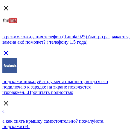
close
в режиме ожидания телефон ( Lumia 925) быстро разряжается,
замена акб поможет? ( телефону 1,5 года)
close
подскажи пожалуйста, у меня планшет , когда я его
подключаю к зарядке на экране появляется
изображен...
Прочитать полностью
close
a
а как снять крышку самостоятельно? пожалуйста,
подскажите!!