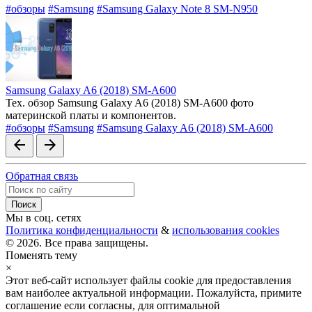
#обзоры
#Samsung
#Samsung Galaxy Note 8 SM-N950
Samsung Galaxy A6 (2018) SM-A600
Тех. обзор Samsung Galaxy A6 (2018) SM-A600 фото
материнской платы и компонентов.
#обзоры
#Samsung
#Samsung Galaxy A6 (2018) SM-A600
arrow_back
arrow_forward
Обратная связь
Мы в соц. сетях
Политика конфиденциальности
&
использования cookies
© 2026. Все права защищены.
Поменять тему
×
Этот веб-сайт использует файлы cookie для предоставления
вам наиболее актуальной информации. Пожалуйста, примите
соглашение если согласны, для оптимальной