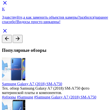
close
K
Здавствуйте,а как заменить объектив камеры?разбился)заранее
спасибо!Видосы просто шикарны!
close
arrow_back
arrow_forward
Популярные обзоры
Samsung Galaxy A7 (2018) SM-A750
Тех. обзор Samsung Galaxy A7 (2018) SM-A750 фото
материнской платы и компонентов.
#обзоры
#Samsung
#Samsung Galaxy A7 (2018) SM-A750