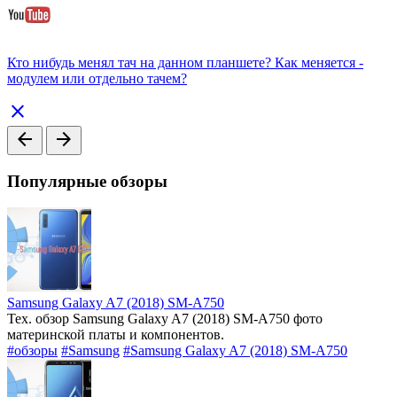
Кто нибудь менял тач на данном планшете? Как меняется -
модулем или отдельно тачем?
close
arrow_back
arrow_forward
Популярные обзоры
Samsung Galaxy A7 (2018) SM-A750
Тех. обзор Samsung Galaxy A7 (2018) SM-A750 фото
материнской платы и компонентов.
#обзоры
#Samsung
#Samsung Galaxy A7 (2018) SM-A750