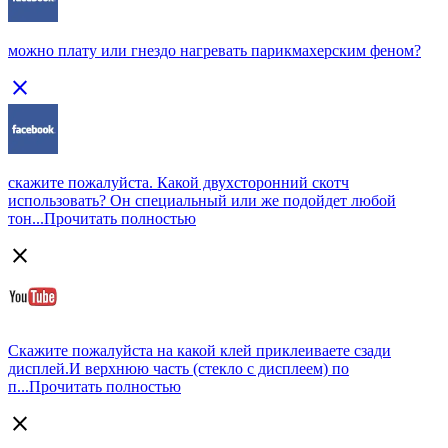
можно плату или гнездо нагревать парикмахерским феном?
close
скажите пожалуйста. Какой двухсторонний скотч
использовать? Он специальный или же подойдет любой
тон...
Прочитать полностью
close
Скажите пожалуйста на какой клей приклеиваете сзади
дисплей.И верхнюю часть (стекло с дисплеем) по
п...
Прочитать полностью
close