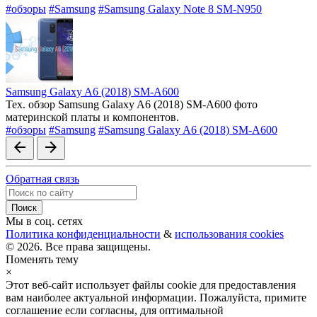
#обзоры
#Samsung
#Samsung Galaxy Note 8 SM-N950
Samsung Galaxy A6 (2018) SM-A600
Тех. обзор Samsung Galaxy A6 (2018) SM-A600 фото
материнской платы и компонентов.
#обзоры
#Samsung
#Samsung Galaxy A6 (2018) SM-A600
arrow_back
arrow_forward
Обратная связь
Мы в соц. сетях
Политика конфиденциальности
&
использования cookies
© 2026. Все права защищены.
Поменять тему
×
Этот веб-сайт использует файлы cookie для предоставления
вам наиболее актуальной информации. Пожалуйста, примите
соглашение если согласны, для оптимальной