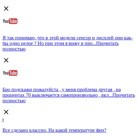
close
Я так понимаю, что в этой модели сенсор и дисплей они как-
бы одно целое ? Но при этом я вижу в про...
Прочитать
полностью
close
Бро подскажи пожалуйста , у меня проблема другая , на
процентах 70 выключается самопроизвольно , вкл...
Прочитать
полностью
close
t
Все сделано классно. На какой температуре фен?