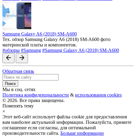
Samsung Galaxy A6 (2018) SM-A600
Тех. обзор Samsung Galaxy A6 (2018) SM-A600 фото
материнской платы и компонентов.
#обзоры
#Samsung
#Samsung Galaxy A6 (2018) SM-A600
arrow_back
arrow_forward
Обратная связь
Мы в соц. сетях
Политика конфиденциальности
&
использования cookies
© 2026. Все права защищены.
Поменять тему
×
Этот веб-сайт использует файлы cookie для предоставления
вам наиболее актуальной информации. Пожалуйста, примите
соглашение если согласны, для оптимальной
производительности сайта.
Больше информации