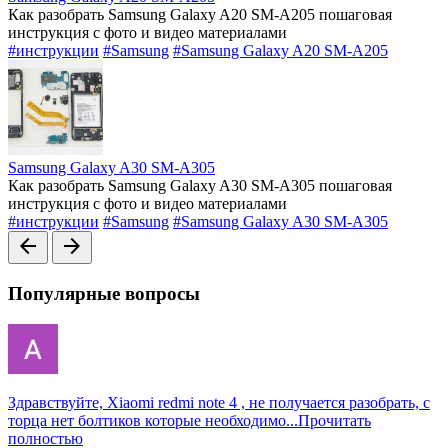
Как разобрать Samsung Galaxy A20 SM-A205 пошаговая
инструкция с фото и видео материалами
#инструкции
#Samsung
#Samsung Galaxy A20 SM-A205
Samsung Galaxy A30 SM-A305
Как разобрать Samsung Galaxy A30 SM-A305 пошаговая
инструкция с фото и видео материалами
#инструкции
#Samsung
#Samsung Galaxy A30 SM-A305
arrow_back
arrow_forward
Популярные вопросы
Здравствуйте, Xiaomi redmi note 4 , не получается разобрать, с
торца нет болтиков которые необходимо...
Прочитать
полностью