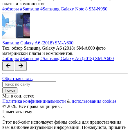
платы и компонентов.
#обзоры
#Samsung
#Samsung Galaxy Note 8 SM-N950
Samsung Galaxy A6 (2018) SM-A600
Тех. обзор Samsung Galaxy A6 (2018) SM-A600 фото
материнской платы и компонентов.
#обзоры
#Samsung
#Samsung Galaxy A6 (2018) SM-A600
arrow_back
arrow_forward
Обратная связь
Мы в соц. сетях
Политика конфиденциальности
&
использования cookies
© 2026. Все права защищены.
Поменять тему
×
Этот веб-сайт использует файлы cookie для предоставления
вам наиболее актуальной информации. Пожалуйста, примите