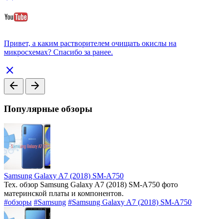
Привет, а каким растворителем очищать окислы на
микросхемах? Спасибо за ранее.
close
arrow_back
arrow_forward
Популярные обзоры
Samsung Galaxy A7 (2018) SM-A750
Тех. обзор Samsung Galaxy A7 (2018) SM-A750 фото
материнской платы и компонентов.
#обзоры
#Samsung
#Samsung Galaxy A7 (2018) SM-A750