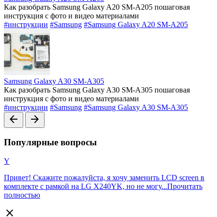
Как разобрать Samsung Galaxy A20 SM-A205 пошаговая
инструкция с фото и видео материалами
#инструкции
#Samsung
#Samsung Galaxy A20 SM-A205
Samsung Galaxy A30 SM-A305
Как разобрать Samsung Galaxy A30 SM-A305 пошаговая
инструкция с фото и видео материалами
#инструкции
#Samsung
#Samsung Galaxy A30 SM-A305
arrow_back
arrow_forward
Популярные вопросы
Y
Привет! Скажите пожалуйста, я хочу заменить LCD screen в
комплекте с рамкой на LG X240YK, но не могу...
Прочитать
полностью
close