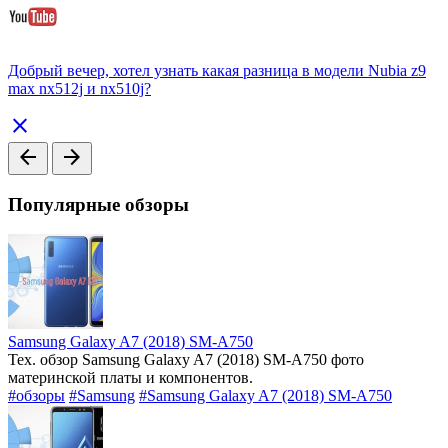
Добрый вечер, хотел узнать какая разница в модели Nubia z9
max nx512j и nx510j?
close
arrow_back
arrow_forward
Популярные обзоры
Samsung Galaxy A7 (2018) SM-A750
Тех. обзор Samsung Galaxy A7 (2018) SM-A750 фото
материнской платы и компонентов.
#обзоры
#Samsung
#Samsung Galaxy A7 (2018) SM-A750