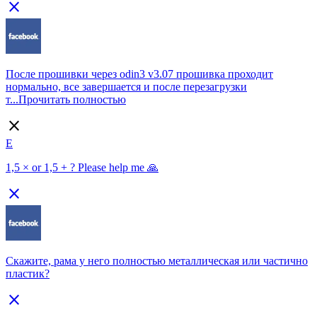
close
После прошивки через odin3 v3.07 прошивка проходит
нормально, все завершается и после перезагрузки
т...
Прочитать полностью
close
E
1,5 × or 1,5 + ? Please help me 🙏
close
Скажите, рама у него полностью металлическая или частично
пластик?
close