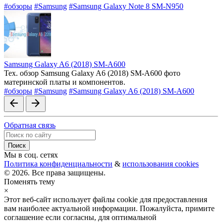
#обзоры
#Samsung
#Samsung Galaxy Note 8 SM-N950
Samsung Galaxy A6 (2018) SM-A600
Тех. обзор Samsung Galaxy A6 (2018) SM-A600 фото
материнской платы и компонентов.
#обзоры
#Samsung
#Samsung Galaxy A6 (2018) SM-A600
arrow_back
arrow_forward
Обратная связь
Мы в соц. сетях
Политика конфиденциальности
&
использования cookies
© 2026. Все права защищены.
Поменять тему
×
Этот веб-сайт использует файлы cookie для предоставления
вам наиболее актуальной информации. Пожалуйста, примите
соглашение если согласны, для оптимальной