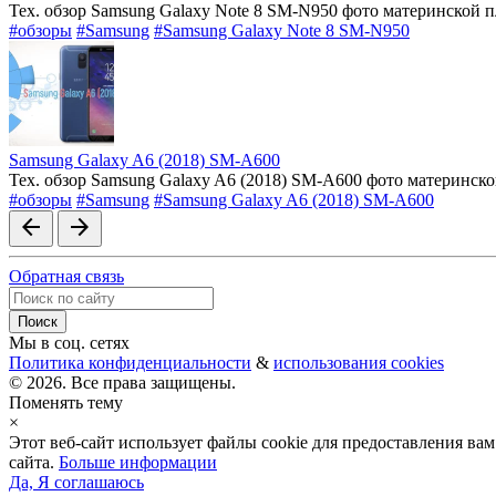
Тех. обзор Samsung Galaxy Note 8 SM-N950 фото материнской 
#обзоры
#Samsung
#Samsung Galaxy Note 8 SM-N950
Samsung Galaxy A6 (2018) SM-A600
Тех. обзор Samsung Galaxy A6 (2018) SM-A600 фото материнск
#обзоры
#Samsung
#Samsung Galaxy A6 (2018) SM-A600
arrow_back
arrow_forward
Обратная связь
Мы в соц. сетях
Политика конфиденциальности
&
использования cookies
© 2026. Все права защищены.
Поменять тему
×
Этот веб-сайт использует файлы cookie для предоставления в
сайта.
Больше информации
Да, Я соглашаюсь