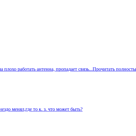
 плохо работать антенна, пропадает связь...
Прочитать полност
ездо менял,где то к. з. что может быть?