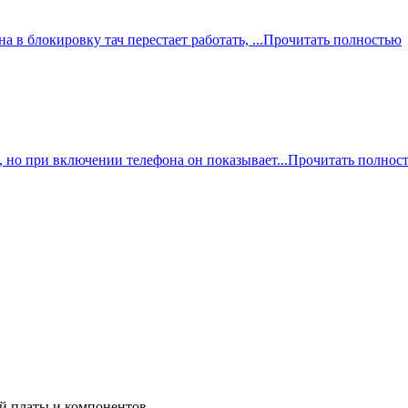
 в блокировку тач перестает работать, ...
Прочитать полностью
, но при включении телефона он показывает...
Прочитать полнос
ой платы и компонентов.