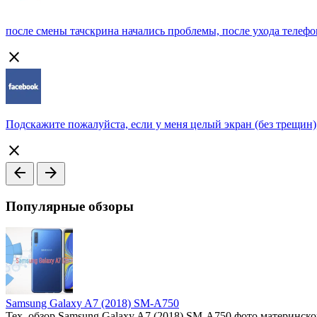
после смены тачскрина начались проблемы, после ухода телефона
close
Подскажите пожалуйста, если у меня целый экран (без трещин)
close
arrow_back
arrow_forward
Популярные обзоры
Samsung Galaxy A7 (2018) SM-A750
Тех. обзор Samsung Galaxy A7 (2018) SM-A750 фото материнск