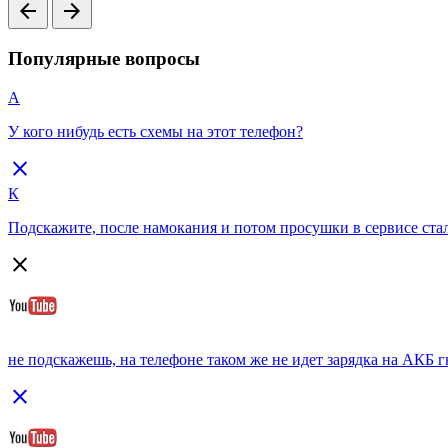
arrow_back
arrow_forward
Популярные вопросы
А
У кого нибудь есть схемы на этот телефон?
close
К
Подскажите, после намокания и потом просушки в сервисе стала
close
не подскажешь, на телефоне таком же не идет зарядка на АКБ гн
close