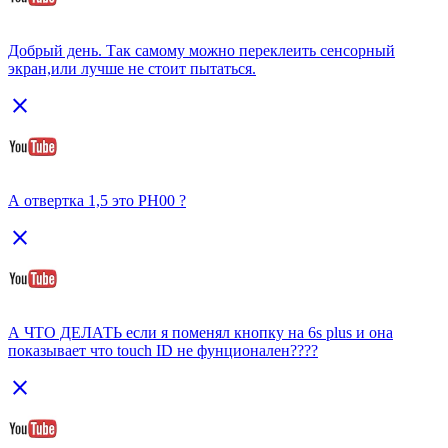
Добрый день. Так самому можно переклеить сенсорный
экран,или лучше не стоит пытаться.
close
А отвертка 1,5 это PH00 ?
close
А ЧТО ДЕЛАТЬ если я поменял кнопку на 6s plus и она
показывает что touch ID не фунционален????
close