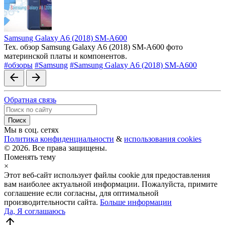
Samsung Galaxy A6 (2018) SM-A600
Тех. обзор Samsung Galaxy A6 (2018) SM-A600 фото
материнской платы и компонентов.
#обзоры
#Samsung
#Samsung Galaxy A6 (2018) SM-A600
arrow_back
arrow_forward
Обратная связь
Мы в соц. сетях
Политика конфиденциальности
&
использования cookies
© 2026. Все права защищены.
Поменять тему
×
Этот веб-сайт использует файлы cookie для предоставления
вам наиболее актуальной информации. Пожалуйста, примите
соглашение если согласны, для оптимальной
производительности сайта.
Больше информации
Да, Я соглашаюсь
arrow_upward