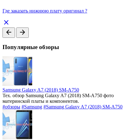
Где заказать нижнюю плату оригинал ?
close
arrow_back
arrow_forward
Популярные обзоры
Samsung Galaxy A7 (2018) SM-A750
Тех. обзор Samsung Galaxy A7 (2018) SM-A750 фото
материнской платы и компонентов.
#обзоры
#Samsung
#Samsung Galaxy A7 (2018) SM-A750